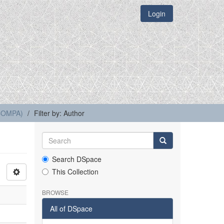
Login
(COMPA)
Filter by: Author
Search DSpace
This Collection
BROWSE
All of DSpace