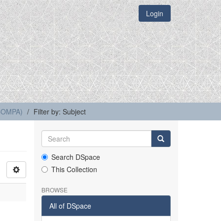
Login
(COMPA)
Filter by: Subject
Search DSpace
This Collection
BROWSE
All of DSpace