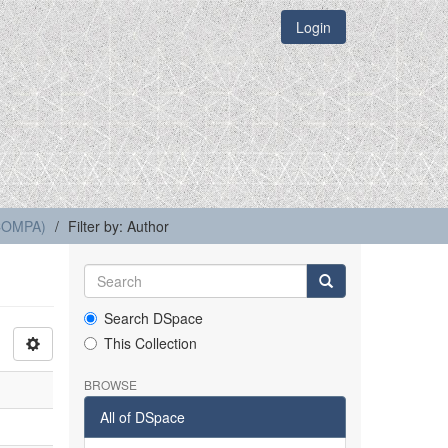
Login
(COMPA)
Filter by: Author
Search DSpace
This Collection
BROWSE
All of DSpace