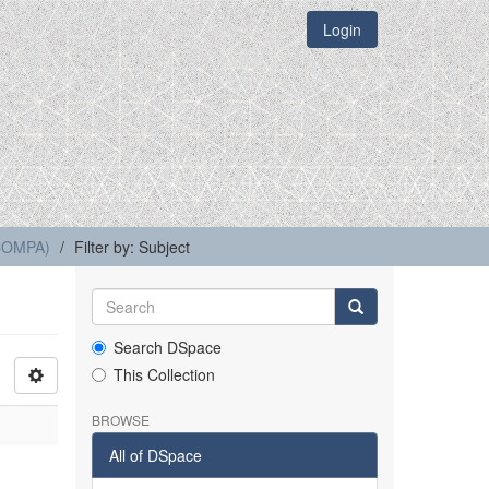
Login
(COMPA)
Filter by: Subject
Search DSpace
This Collection
BROWSE
All of DSpace