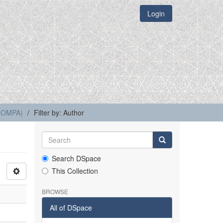
Login
(COMPA)
Filter by: Author
Search DSpace
This Collection
BROWSE
All of DSpace