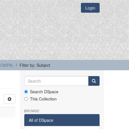
Login
(COMPA)
Filter by: Subject
Search DSpace
This Collection
BROWSE
All of DSpace