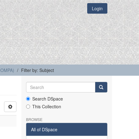
Login
(COMPA)
Filter by: Subject
Search DSpace
This Collection
BROWSE
All of DSpace