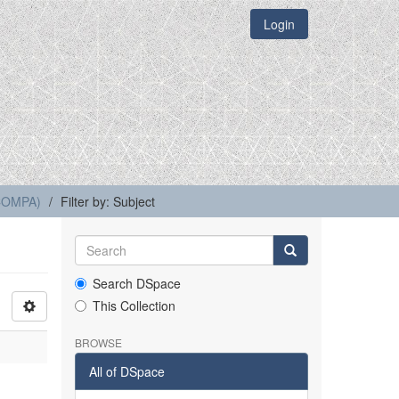
Login
(COMPA)
Filter by: Subject
Search DSpace
This Collection
BROWSE
All of DSpace