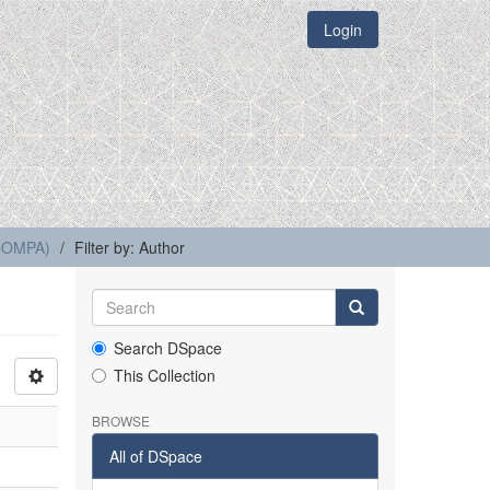
Login
(COMPA)
Filter by: Author
Search DSpace
This Collection
BROWSE
All of DSpace