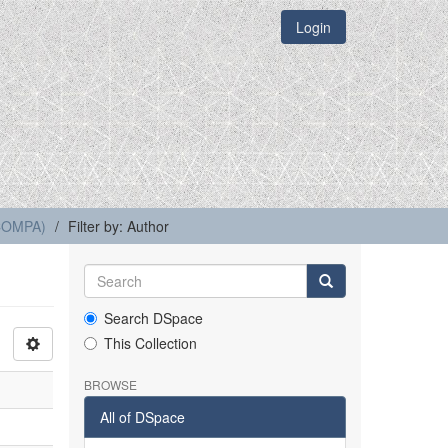
Login
(COMPA)
Filter by: Author
Search DSpace
This Collection
BROWSE
All of DSpace