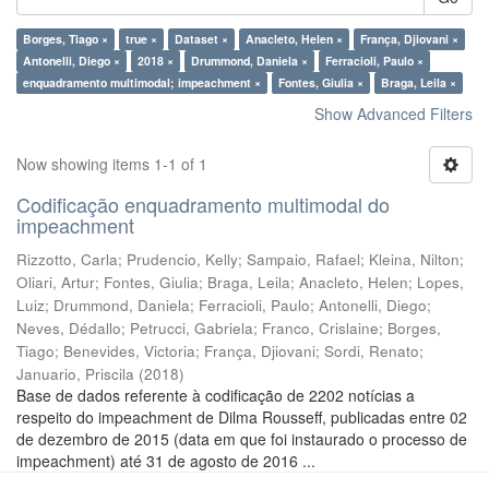
Borges, Tiago ×
true ×
Dataset ×
Anacleto, Helen ×
França, Djiovani ×
Antonelli, Diego ×
2018 ×
Drummond, Daniela ×
Ferracioli, Paulo ×
enquadramento multimodal; impeachment ×
Fontes, Giulia ×
Braga, Leila ×
Show Advanced Filters
Now showing items 1-1 of 1
Codificação enquadramento multimodal do
impeachment
Rizzotto, Carla
;
Prudencio, Kelly
;
Sampaio, Rafael
;
Kleina, Nilton
;
Oliari, Artur
;
Fontes, Giulia
;
Braga, Leila
;
Anacleto, Helen
;
Lopes,
Luiz
;
Drummond, Daniela
;
Ferracioli, Paulo
;
Antonelli, Diego
;
Neves, Dédallo
;
Petrucci, Gabriela
;
Franco, Crislaine
;
Borges,
Tiago
;
Benevides, Victoria
;
França, Djiovani
;
Sordi, Renato
;
Januario, Priscila
(
2018
)
Base de dados referente à codificação de 2202 notícias a
respeito do impeachment de Dilma Rousseff, publicadas entre 02
de dezembro de 2015 (data em que foi instaurado o processo de
impeachment) até 31 de agosto de 2016 ...