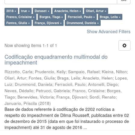
2018 ×
true ×
Dataset ×
Anacleto, Helen ×
Oliari, Artur ×
Franco, Crislaine ×
Borges, Tiago ×
Ferracioli, Paulo ×
Braga, Leila ×
Fontes, Giulia ×
França, Djiovani ×
Drummond, Daniela ×
Show Advanced Filters
Now showing items 1-1 of 1
Codificação enquadramento multimodal do
impeachment
Rizzotto, Carla
;
Prudencio, Kelly
;
Sampaio, Rafael
;
Kleina, Nilton
;
Oliari, Artur
;
Fontes, Giulia
;
Braga, Leila
;
Anacleto, Helen
;
Lopes,
Luiz
;
Drummond, Daniela
;
Ferracioli, Paulo
;
Antonelli, Diego
;
Neves, Dédallo
;
Petrucci, Gabriela
;
Franco, Crislaine
;
Borges,
Tiago
;
Benevides, Victoria
;
França, Djiovani
;
Sordi, Renato
;
Januario, Priscila
(
2018
)
Base de dados referente à codificação de 2202 notícias a
respeito do impeachment de Dilma Rousseff, publicadas entre 02
de dezembro de 2015 (data em que foi instaurado o processo de
impeachment) até 31 de agosto de 2016 ...