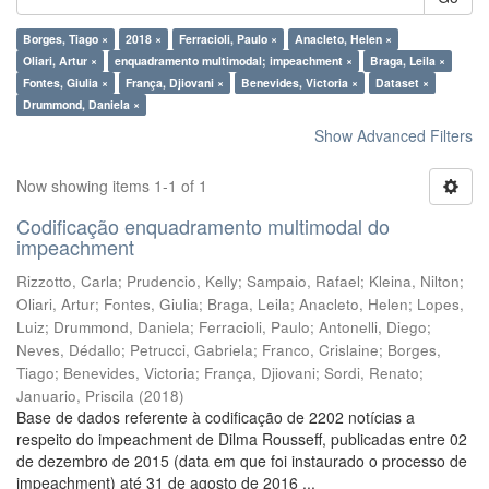
Borges, Tiago ×
2018 ×
Ferracioli, Paulo ×
Anacleto, Helen ×
Oliari, Artur ×
enquadramento multimodal; impeachment ×
Braga, Leila ×
Fontes, Giulia ×
França, Djiovani ×
Benevides, Victoria ×
Dataset ×
Drummond, Daniela ×
Show Advanced Filters
Now showing items 1-1 of 1
Codificação enquadramento multimodal do
impeachment
Rizzotto, Carla
;
Prudencio, Kelly
;
Sampaio, Rafael
;
Kleina, Nilton
;
Oliari, Artur
;
Fontes, Giulia
;
Braga, Leila
;
Anacleto, Helen
;
Lopes,
Luiz
;
Drummond, Daniela
;
Ferracioli, Paulo
;
Antonelli, Diego
;
Neves, Dédallo
;
Petrucci, Gabriela
;
Franco, Crislaine
;
Borges,
Tiago
;
Benevides, Victoria
;
França, Djiovani
;
Sordi, Renato
;
Januario, Priscila
(
2018
)
Base de dados referente à codificação de 2202 notícias a
respeito do impeachment de Dilma Rousseff, publicadas entre 02
de dezembro de 2015 (data em que foi instaurado o processo de
impeachment) até 31 de agosto de 2016 ...