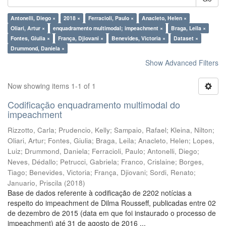
Antonelli, Diego ×
2018 ×
Ferracioli, Paulo ×
Anacleto, Helen ×
Oliari, Artur ×
enquadramento multimodal; impeachment ×
Braga, Leila ×
Fontes, Giulia ×
França, Djiovani ×
Benevides, Victoria ×
Dataset ×
Drummond, Daniela ×
Show Advanced Filters
Now showing items 1-1 of 1
Codificação enquadramento multimodal do
impeachment
Rizzotto, Carla
;
Prudencio, Kelly
;
Sampaio, Rafael
;
Kleina, Nilton
;
Oliari, Artur
;
Fontes, Giulia
;
Braga, Leila
;
Anacleto, Helen
;
Lopes,
Luiz
;
Drummond, Daniela
;
Ferracioli, Paulo
;
Antonelli, Diego
;
Neves, Dédallo
;
Petrucci, Gabriela
;
Franco, Crislaine
;
Borges,
Tiago
;
Benevides, Victoria
;
França, Djiovani
;
Sordi, Renato
;
Januario, Priscila
(
2018
)
Base de dados referente à codificação de 2202 notícias a
respeito do impeachment de Dilma Rousseff, publicadas entre 02
de dezembro de 2015 (data em que foi instaurado o processo de
impeachment) até 31 de agosto de 2016 ...