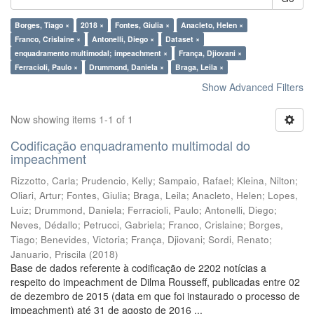
Borges, Tiago ×
2018 ×
Fontes, Giulia ×
Anacleto, Helen ×
Franco, Crislaine ×
Antonelli, Diego ×
Dataset ×
enquadramento multimodal; impeachment ×
França, Djiovani ×
Ferracioli, Paulo ×
Drummond, Daniela ×
Braga, Leila ×
Show Advanced Filters
Now showing items 1-1 of 1
Codificação enquadramento multimodal do
impeachment
Rizzotto, Carla
;
Prudencio, Kelly
;
Sampaio, Rafael
;
Kleina, Nilton
;
Oliari, Artur
;
Fontes, Giulia
;
Braga, Leila
;
Anacleto, Helen
;
Lopes,
Luiz
;
Drummond, Daniela
;
Ferracioli, Paulo
;
Antonelli, Diego
;
Neves, Dédallo
;
Petrucci, Gabriela
;
Franco, Crislaine
;
Borges,
Tiago
;
Benevides, Victoria
;
França, Djiovani
;
Sordi, Renato
;
Januario, Priscila
(
2018
)
Base de dados referente à codificação de 2202 notícias a
respeito do impeachment de Dilma Rousseff, publicadas entre 02
de dezembro de 2015 (data em que foi instaurado o processo de
impeachment) até 31 de agosto de 2016 ...