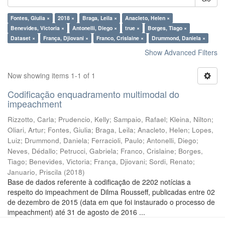
Fontes, Giulia ×
2018 ×
Braga, Leila ×
Anacleto, Helen ×
Benevides, Victoria ×
Antonelli, Diego ×
true ×
Borges, Tiago ×
Dataset ×
França, Djiovani ×
Franco, Crislaine ×
Drummond, Daniela ×
Show Advanced Filters
Now showing items 1-1 of 1
Codificação enquadramento multimodal do
impeachment
Rizzotto, Carla
;
Prudencio, Kelly
;
Sampaio, Rafael
;
Kleina, Nilton
;
Oliari, Artur
;
Fontes, Giulia
;
Braga, Leila
;
Anacleto, Helen
;
Lopes,
Luiz
;
Drummond, Daniela
;
Ferracioli, Paulo
;
Antonelli, Diego
;
Neves, Dédallo
;
Petrucci, Gabriela
;
Franco, Crislaine
;
Borges,
Tiago
;
Benevides, Victoria
;
França, Djiovani
;
Sordi, Renato
;
Januario, Priscila
(
2018
)
Base de dados referente à codificação de 2202 notícias a
respeito do impeachment de Dilma Rousseff, publicadas entre 02
de dezembro de 2015 (data em que foi instaurado o processo de
impeachment) até 31 de agosto de 2016 ...