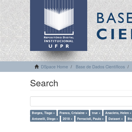
BAS
CIE
DSpace Home
Base de Dados Científicos
Search
Borges, Tiago ×
Franco, Crislaine ×
true ×
Anacleto, Helen ×
Antonelli, Diego ×
2018 ×
Ferracioli, Paulo ×
Dataset ×
Bra