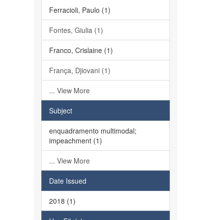
Ferracioli, Paulo (1)
Fontes, Giulia (1)
Franco, Crislaine (1)
França, Djiovani (1)
... View More
Subject
enquadramento multimodal;
impeachment (1)
... View More
Date Issued
2018 (1)