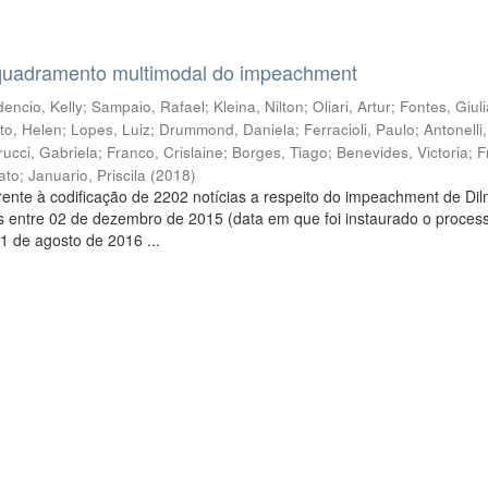
quadramento multimodal do impeachment
encio, Kelly
;
Sampaio, Rafael
;
Kleina, Nilton
;
Oliari, Artur
;
Fontes, Giul
to, Helen
;
Lopes, Luiz
;
Drummond, Daniela
;
Ferracioli, Paulo
;
Antonelli
rucci, Gabriela
;
Franco, Crislaine
;
Borges, Tiago
;
Benevides, Victoria
;
F
ato
;
Januario, Priscila
(
2018
)
ente à codificação de 2202 notícias a respeito do impeachment de Di
s entre 02 de dezembro de 2015 (data em que foi instaurado o proces
1 de agosto de 2016 ...