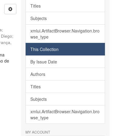
Titles
Subjects
ia
;
xmlui.ArtifactBrowser.Navigation.bro
, Diego
;
wse_type
rança,
This Collection
lma
so de
By Issue Date
Authors
Titles
Subjects
xmlui.ArtifactBrowser.Navigation.bro
wse_type
MY ACCOUNT