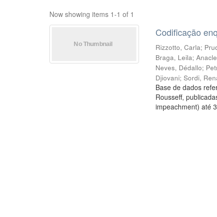
Now showing items 1-1 of 1
Codificação en
Rizzotto, Carla
;
Prud
Braga, Leila
;
Anacle
Neves, Dédallo
;
Pet
Djiovani
;
Sordi, Ren
Base de dados refer
Rousseff, publicada
impeachment) até 3