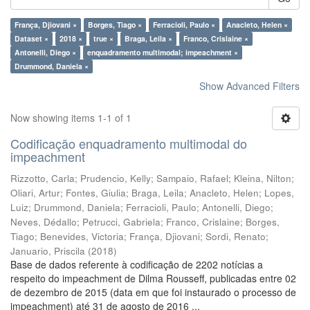
França, Djiovani ×
Borges, Tiago ×
Ferracioli, Paulo ×
Anacleto, Helen ×
Dataset ×
2018 ×
true ×
Braga, Leila ×
Franco, Crislaine ×
Antonelli, Diego ×
enquadramento multimodal; impeachment ×
Drummond, Daniela ×
Show Advanced Filters
Now showing items 1-1 of 1
Codificação enquadramento multimodal do
impeachment
Rizzotto, Carla
;
Prudencio, Kelly
;
Sampaio, Rafael
;
Kleina, Nilton
;
Oliari, Artur
;
Fontes, Giulia
;
Braga, Leila
;
Anacleto, Helen
;
Lopes,
Luiz
;
Drummond, Daniela
;
Ferracioli, Paulo
;
Antonelli, Diego
;
Neves, Dédallo
;
Petrucci, Gabriela
;
Franco, Crislaine
;
Borges,
Tiago
;
Benevides, Victoria
;
França, Djiovani
;
Sordi, Renato
;
Januario, Priscila
(
2018
)
Base de dados referente à codificação de 2202 notícias a
respeito do impeachment de Dilma Rousseff, publicadas entre 02
de dezembro de 2015 (data em que foi instaurado o processo de
impeachment) até 31 de agosto de 2016 ...