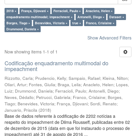
2018 ×
França, Djiovani ×
Ferracioli, Paulo ×
Anacleto, Helen ×
enquadramento multimodal; impeachment ×
Antonelli, Diego ×
Dataset ×
Borges, Tiago ×
Benevides, Victoria ×
true ×
Franco, Crislaine ×
Drummond, Daniela ×
Show Advanced Filters
Now showing items 1-1 of 1
Codificação enquadramento multimodal do
impeachment
Rizzotto, Carla
;
Prudencio, Kelly
;
Sampaio, Rafael
;
Kleina, Nilton
;
Oliari, Artur
;
Fontes, Giulia
;
Braga, Leila
;
Anacleto, Helen
;
Lopes,
Luiz
;
Drummond, Daniela
;
Ferracioli, Paulo
;
Antonelli, Diego
;
Neves, Dédallo
;
Petrucci, Gabriela
;
Franco, Crislaine
;
Borges,
Tiago
;
Benevides, Victoria
;
França, Djiovani
;
Sordi, Renato
;
Januario, Priscila
(
2018
)
Base de dados referente à codificação de 2202 notícias a
respeito do impeachment de Dilma Rousseff, publicadas entre 02
de dezembro de 2015 (data em que foi instaurado o processo de
impeachment) até 31 de agosto de 2016 ...