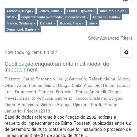
Antonelli, Diego ×
Fontes, Giulia ×
França, Djiovani ×
Anacleto, Helen ×
2018 ×
enquadramento multimodal; impeachment ×
Ferracioli, Paulo ×
Franco, Crislaine ×
Dataset ×
Borges, Tiago ×
true ×
Drummond, Daniela ×
Show Advanced Filters
Now showing items 1-1 of 1
Codificação enquadramento multimodal do
impeachment
Rizzotto, Carla
;
Prudencio, Kelly
;
Sampaio, Rafael
;
Kleina, Nilton
;
Oliari, Artur
;
Fontes, Giulia
;
Braga, Leila
;
Anacleto, Helen
;
Lopes,
Luiz
;
Drummond, Daniela
;
Ferracioli, Paulo
;
Antonelli, Diego
;
Neves, Dédallo
;
Petrucci, Gabriela
;
Franco, Crislaine
;
Borges,
Tiago
;
Benevides, Victoria
;
França, Djiovani
;
Sordi, Renato
;
Januario, Priscila
(
2018
)
Base de dados referente à codificação de 2202 notícias a
respeito do impeachment de Dilma Rousseff, publicadas entre 02
de dezembro de 2015 (data em que foi instaurado o processo de
impeachment) até 31 de agosto de 2016 ...