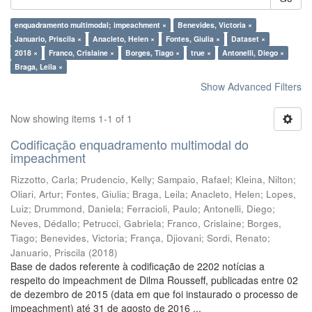
enquadramento multimodal; impeachment ×
Benevides, Victoria ×
Januario, Priscila ×
Anacleto, Helen ×
Fontes, Giulia ×
Dataset ×
2018 ×
Franco, Crislaine ×
Borges, Tiago ×
true ×
Antonelli, Diego ×
Braga, Leila ×
Show Advanced Filters
Now showing items 1-1 of 1
Codificação enquadramento multimodal do
impeachment
Rizzotto, Carla
;
Prudencio, Kelly
;
Sampaio, Rafael
;
Kleina, Nilton
;
Oliari, Artur
;
Fontes, Giulia
;
Braga, Leila
;
Anacleto, Helen
;
Lopes,
Luiz
;
Drummond, Daniela
;
Ferracioli, Paulo
;
Antonelli, Diego
;
Neves, Dédallo
;
Petrucci, Gabriela
;
Franco, Crislaine
;
Borges,
Tiago
;
Benevides, Victoria
;
França, Djiovani
;
Sordi, Renato
;
Januario, Priscila
(
2018
)
Base de dados referente à codificação de 2202 notícias a
respeito do impeachment de Dilma Rousseff, publicadas entre 02
de dezembro de 2015 (data em que foi instaurado o processo de
impeachment) até 31 de agosto de 2016 ...