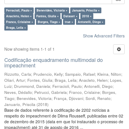
Ferracioli, Paulo ×
Benevides, Victoria ×
Januario, Priscila ×
Anacleto, Helen ×
Fontes, Giulia ×
Dataset ×
2018 ×
Franco, Crislaine ×
Borges, Tiago ×
true ×
Antonelli, Diego ×
Braga, Leila ×
Show Advanced Filters
Now showing items 1-1 of 1
Codificação enquadramento multimodal do
impeachment
Rizzotto, Carla
;
Prudencio, Kelly
;
Sampaio, Rafael
;
Kleina, Nilton
;
Oliari, Artur
;
Fontes, Giulia
;
Braga, Leila
;
Anacleto, Helen
;
Lopes,
Luiz
;
Drummond, Daniela
;
Ferracioli, Paulo
;
Antonelli, Diego
;
Neves, Dédallo
;
Petrucci, Gabriela
;
Franco, Crislaine
;
Borges,
Tiago
;
Benevides, Victoria
;
França, Djiovani
;
Sordi, Renato
;
Januario, Priscila
(
2018
)
Base de dados referente à codificação de 2202 notícias a
respeito do impeachment de Dilma Rousseff, publicadas entre 02
de dezembro de 2015 (data em que foi instaurado o processo de
impeachment) até 31 de agosto de 2016 ...