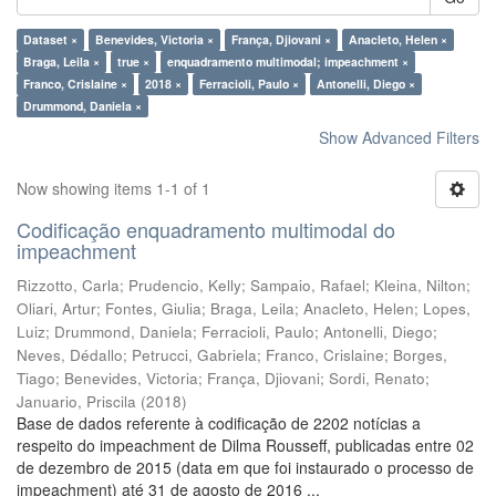
Dataset ×
Benevides, Victoria ×
França, Djiovani ×
Anacleto, Helen ×
Braga, Leila ×
true ×
enquadramento multimodal; impeachment ×
Franco, Crislaine ×
2018 ×
Ferracioli, Paulo ×
Antonelli, Diego ×
Drummond, Daniela ×
Show Advanced Filters
Now showing items 1-1 of 1
Codificação enquadramento multimodal do
impeachment
Rizzotto, Carla
;
Prudencio, Kelly
;
Sampaio, Rafael
;
Kleina, Nilton
;
Oliari, Artur
;
Fontes, Giulia
;
Braga, Leila
;
Anacleto, Helen
;
Lopes,
Luiz
;
Drummond, Daniela
;
Ferracioli, Paulo
;
Antonelli, Diego
;
Neves, Dédallo
;
Petrucci, Gabriela
;
Franco, Crislaine
;
Borges,
Tiago
;
Benevides, Victoria
;
França, Djiovani
;
Sordi, Renato
;
Januario, Priscila
(
2018
)
Base de dados referente à codificação de 2202 notícias a
respeito do impeachment de Dilma Rousseff, publicadas entre 02
de dezembro de 2015 (data em que foi instaurado o processo de
impeachment) até 31 de agosto de 2016 ...