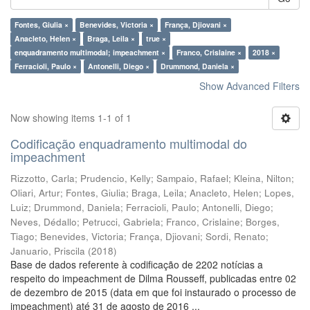
Fontes, Giulia ×
Benevides, Victoria ×
França, Djiovani ×
Anacleto, Helen ×
Braga, Leila ×
true ×
enquadramento multimodal; impeachment ×
Franco, Crislaine ×
2018 ×
Ferracioli, Paulo ×
Antonelli, Diego ×
Drummond, Daniela ×
Show Advanced Filters
Now showing items 1-1 of 1
Codificação enquadramento multimodal do
impeachment
Rizzotto, Carla
;
Prudencio, Kelly
;
Sampaio, Rafael
;
Kleina, Nilton
;
Oliari, Artur
;
Fontes, Giulia
;
Braga, Leila
;
Anacleto, Helen
;
Lopes,
Luiz
;
Drummond, Daniela
;
Ferracioli, Paulo
;
Antonelli, Diego
;
Neves, Dédallo
;
Petrucci, Gabriela
;
Franco, Crislaine
;
Borges,
Tiago
;
Benevides, Victoria
;
França, Djiovani
;
Sordi, Renato
;
Januario, Priscila
(
2018
)
Base de dados referente à codificação de 2202 notícias a
respeito do impeachment de Dilma Rousseff, publicadas entre 02
de dezembro de 2015 (data em que foi instaurado o processo de
impeachment) até 31 de agosto de 2016 ...