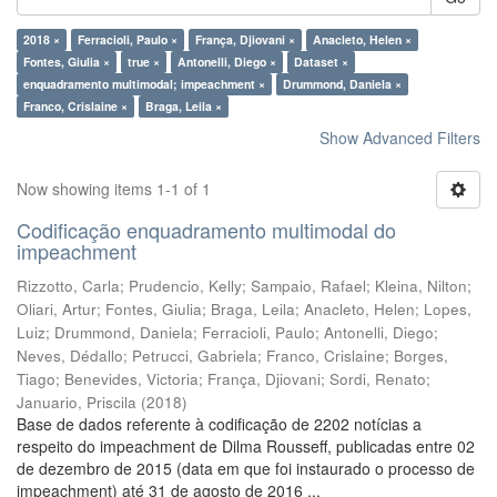
2018 ×
Ferracioli, Paulo ×
França, Djiovani ×
Anacleto, Helen ×
Fontes, Giulia ×
true ×
Antonelli, Diego ×
Dataset ×
enquadramento multimodal; impeachment ×
Drummond, Daniela ×
Franco, Crislaine ×
Braga, Leila ×
Show Advanced Filters
Now showing items 1-1 of 1
Codificação enquadramento multimodal do
impeachment
Rizzotto, Carla
;
Prudencio, Kelly
;
Sampaio, Rafael
;
Kleina, Nilton
;
Oliari, Artur
;
Fontes, Giulia
;
Braga, Leila
;
Anacleto, Helen
;
Lopes,
Luiz
;
Drummond, Daniela
;
Ferracioli, Paulo
;
Antonelli, Diego
;
Neves, Dédallo
;
Petrucci, Gabriela
;
Franco, Crislaine
;
Borges,
Tiago
;
Benevides, Victoria
;
França, Djiovani
;
Sordi, Renato
;
Januario, Priscila
(
2018
)
Base de dados referente à codificação de 2202 notícias a
respeito do impeachment de Dilma Rousseff, publicadas entre 02
de dezembro de 2015 (data em que foi instaurado o processo de
impeachment) até 31 de agosto de 2016 ...