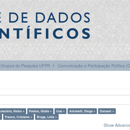
E DE DADOS
NTÍFICOS
Grupos de Pesquisa UFPR
Comunicação e Participação Política 
Anacleto, Helen ×
Fontes, Giulia ×
true ×
Antonelli, Diego ×
Dataset ×
×
Franco, Crislaine ×
Braga, Leila ×
Show Advanced