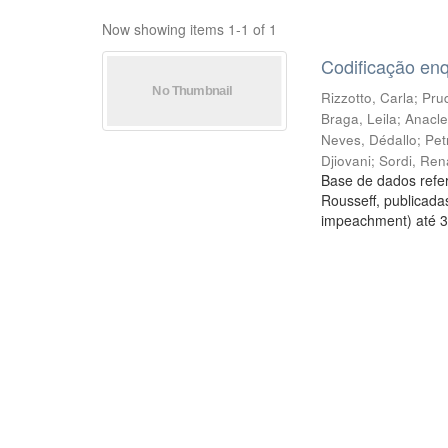
Now showing items 1-1 of 1
Codificação en
Rizzotto, Carla
;
Prud
Braga, Leila
;
Anacle
Neves, Dédallo
;
Pet
Djiovani
;
Sordi, Ren
Base de dados refer
Rousseff, publicada
impeachment) até 3