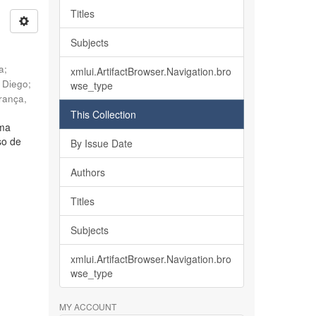
Titles
Subjects
ia
;
xmlui.ArtifactBrowser.Navigation.bro
, Diego
;
wse_type
rança,
This Collection
lma
so de
By Issue Date
Authors
Titles
Subjects
xmlui.ArtifactBrowser.Navigation.bro
wse_type
MY ACCOUNT