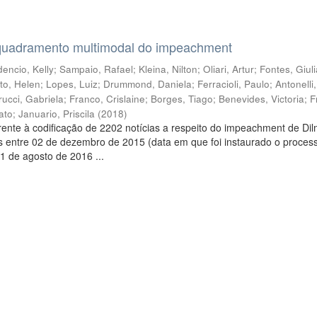
quadramento multimodal do impeachment
encio, Kelly
;
Sampaio, Rafael
;
Kleina, Nilton
;
Oliari, Artur
;
Fontes, Giul
to, Helen
;
Lopes, Luiz
;
Drummond, Daniela
;
Ferracioli, Paulo
;
Antonelli
rucci, Gabriela
;
Franco, Crislaine
;
Borges, Tiago
;
Benevides, Victoria
;
F
ato
;
Januario, Priscila
(
2018
)
ente à codificação de 2202 notícias a respeito do impeachment de Di
s entre 02 de dezembro de 2015 (data em que foi instaurado o proces
1 de agosto de 2016 ...