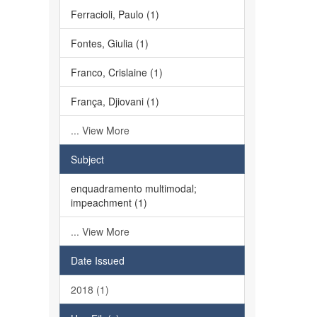
Ferracioli, Paulo (1)
Fontes, Giulia (1)
Franco, Crislaine (1)
França, Djiovani (1)
... View More
Subject
enquadramento multimodal;
impeachment (1)
... View More
Date Issued
2018 (1)