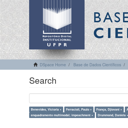
BAS
CIE
DSpace Home
Base de Dados Científicos
Search
Benevides, Victoria ×
Ferracioli, Paulo ×
França, Djiovani ×
enquadramento multimodal; impeachment ×
Drummond, Daniela 