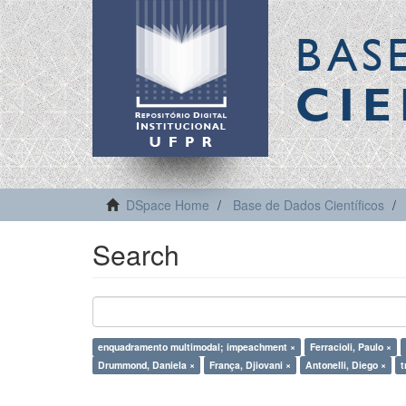
BAS
CIE
DSpace Home
Base de Dados Científicos
Search
enquadramento multimodal; impeachment ×
Ferracioli, Paulo ×
Drummond, Daniela ×
França, Djiovani ×
Antonelli, Diego ×
t