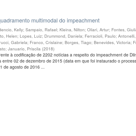
quadramento multimodal do impeachment
encio, Kelly
;
Sampaio, Rafael
;
Kleina, Nilton
;
Oliari, Artur
;
Fontes, Giul
to, Helen
;
Lopes, Luiz
;
Drummond, Daniela
;
Ferracioli, Paulo
;
Antonelli
rucci, Gabriela
;
Franco, Crislaine
;
Borges, Tiago
;
Benevides, Victoria
;
F
ato
;
Januario, Priscila
(
2018
)
ente à codificação de 2202 notícias a respeito do impeachment de Di
s entre 02 de dezembro de 2015 (data em que foi instaurado o proces
1 de agosto de 2016 ...