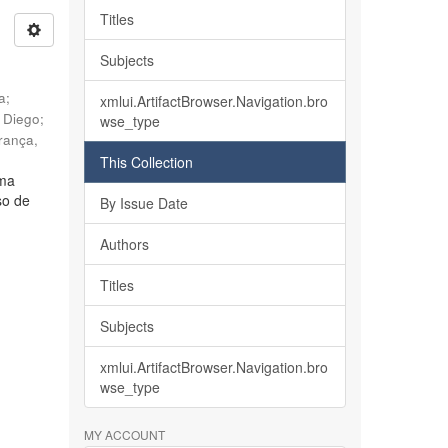
Titles
Subjects
ia
;
xmlui.ArtifactBrowser.Navigation.bro
, Diego
;
wse_type
rança,
This Collection
lma
so de
By Issue Date
Authors
Titles
Subjects
xmlui.ArtifactBrowser.Navigation.bro
wse_type
MY ACCOUNT