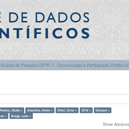
E DE DADOS
NTÍFICOS
Grupos de Pesquisa UFPR
Comunicação e Participação Política 
Fontes, Giulia ×
Anacleto, Helen ×
Oliari, Artur ×
2018 ×
Dataset ×
rue ×
Braga, Leila ×
Show Advanced