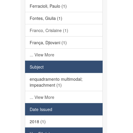
Ferracioli, Paulo (1)
Fontes, Giulia (1)
Franco, Crislaine (1)
França, Djiovani (1)
... View More
Subject
enquadramento multimodal;
impeachment (1)
... View More
Date Issued
2018 (1)