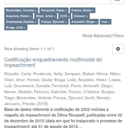
Benevides, Victoria ×
Ferracioli, Paulo ×
Fontes, Giulia ×
Anacleto, Helen ×
Oliari, Artur ×
2018 ×
Dataset ×
Drummond, Daniela ×
França, Djiovani ×
Antonelli, Diego ×
true ×
Braga, Leila ×
Show Advanced Filters
Now showing items 1-1 of 1
Codificação enquadramento multimodal do
impeachment
Rizzotto, Carla
;
Prudencio, Kelly
;
Sampaio, Rafael
;
Kleina, Nilton
;
Oliari, Artur
;
Fontes, Giulia
;
Braga, Leila
;
Anacleto, Helen
;
Lopes,
Luiz
;
Drummond, Daniela
;
Ferracioli, Paulo
;
Antonelli, Diego
;
Neves, Dédallo
;
Petrucci, Gabriela
;
Franco, Crislaine
;
Borges,
Tiago
;
Benevides, Victoria
;
França, Djiovani
;
Sordi, Renato
;
Januario, Priscila
(
2018
)
Base de dados referente à codificação de 2202 notícias a
respeito do impeachment de Dilma Rousseff, publicadas entre 02
de dezembro de 2015 (data em que foi instaurado o processo de
impeachment) até 31 de agosto de 2016 ...