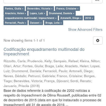
Fontes, Giulia ×
Benevides, Victoria ×
Franco, Crislaine ×
Anacleto, Helen ×
Lopes, Luiz ×
Drummond, Daniela ×
enquadramento multimodal; impeachment ×
Antonelli, Diego ×
2018 ×
Ferracioli, Paulo ×
Dataset ×
Braga, Leila ×
Show Advanced Filters
Now showing items 1-1 of 1
Codificação enquadramento multimodal do
impeachment
Rizzotto, Carla
;
Prudencio, Kelly
;
Sampaio, Rafael
;
Kleina, Nilton
;
Oliari, Artur
;
Fontes, Giulia
;
Braga, Leila
;
Anacleto, Helen
;
Lopes,
Luiz
;
Drummond, Daniela
;
Ferracioli, Paulo
;
Antonelli, Diego
;
Neves, Dédallo
;
Petrucci, Gabriela
;
Franco, Crislaine
;
Borges,
Tiago
;
Benevides, Victoria
;
França, Djiovani
;
Sordi, Renato
;
Januario, Priscila
(
2018
)
Base de dados referente à codificação de 2202 notícias a
respeito do impeachment de Dilma Rousseff, publicadas entre 02
de dezembro de 2015 (data em que foi instaurado o processo de
impeachment) até 31 de agosto de 2016 ...