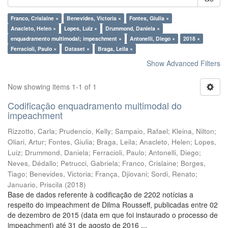
Franco, Crislaine ×
Benevides, Victoria ×
Fontes, Giulia ×
Anacleto, Helen ×
Lopes, Luiz ×
Drummond, Daniela ×
enquadramento multimodal; impeachment ×
Antonelli, Diego ×
2018 ×
Ferracioli, Paulo ×
Dataset ×
Braga, Leila ×
Show Advanced Filters
Now showing items 1-1 of 1
Codificação enquadramento multimodal do
impeachment
Rizzotto, Carla
;
Prudencio, Kelly
;
Sampaio, Rafael
;
Kleina, Nilton
;
Oliari, Artur
;
Fontes, Giulia
;
Braga, Leila
;
Anacleto, Helen
;
Lopes,
Luiz
;
Drummond, Daniela
;
Ferracioli, Paulo
;
Antonelli, Diego
;
Neves, Dédallo
;
Petrucci, Gabriela
;
Franco, Crislaine
;
Borges,
Tiago
;
Benevides, Victoria
;
França, Djiovani
;
Sordi, Renato
;
Januario, Priscila
(
2018
)
Base de dados referente à codificação de 2202 notícias a
respeito do impeachment de Dilma Rousseff, publicadas entre 02
de dezembro de 2015 (data em que foi instaurado o processo de
impeachment) até 31 de agosto de 2016 ...