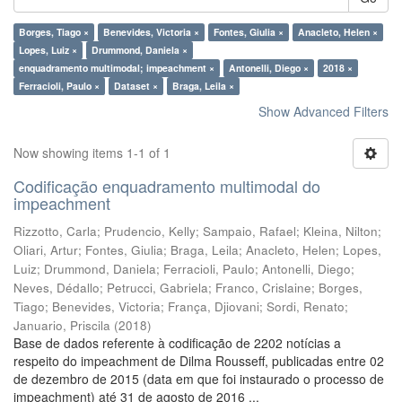
Borges, Tiago ×
Benevides, Victoria ×
Fontes, Giulia ×
Anacleto, Helen ×
Lopes, Luiz ×
Drummond, Daniela ×
enquadramento multimodal; impeachment ×
Antonelli, Diego ×
2018 ×
Ferracioli, Paulo ×
Dataset ×
Braga, Leila ×
Show Advanced Filters
Now showing items 1-1 of 1
Codificação enquadramento multimodal do
impeachment
Rizzotto, Carla
;
Prudencio, Kelly
;
Sampaio, Rafael
;
Kleina, Nilton
;
Oliari, Artur
;
Fontes, Giulia
;
Braga, Leila
;
Anacleto, Helen
;
Lopes,
Luiz
;
Drummond, Daniela
;
Ferracioli, Paulo
;
Antonelli, Diego
;
Neves, Dédallo
;
Petrucci, Gabriela
;
Franco, Crislaine
;
Borges,
Tiago
;
Benevides, Victoria
;
França, Djiovani
;
Sordi, Renato
;
Januario, Priscila
(
2018
)
Base de dados referente à codificação de 2202 notícias a
respeito do impeachment de Dilma Rousseff, publicadas entre 02
de dezembro de 2015 (data em que foi instaurado o processo de
impeachment) até 31 de agosto de 2016 ...