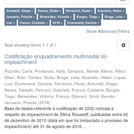
Antonelli, Diego ×
Fontes, Giulia ×
Ferracioli, Paulo ×
Anacleto, Helen ×
Januario, Priscila ×
Benevides, Victoria ×
Borges, Tiago ×
Braga, Leila ×
true ×
Franco, Crislaine ×
2018 ×
Drummond, Daniela ×
Show Advanced Filters
Now showing items 1-1 of 1
Codificação enquadramento multimodal do
impeachment
Rizzotto, Carla
;
Prudencio, Kelly
;
Sampaio, Rafael
;
Kleina, Nilton
;
Oliari, Artur
;
Fontes, Giulia
;
Braga, Leila
;
Anacleto, Helen
;
Lopes,
Luiz
;
Drummond, Daniela
;
Ferracioli, Paulo
;
Antonelli, Diego
;
Neves, Dédallo
;
Petrucci, Gabriela
;
Franco, Crislaine
;
Borges,
Tiago
;
Benevides, Victoria
;
França, Djiovani
;
Sordi, Renato
;
Januario, Priscila
(
2018
)
Base de dados referente à codificação de 2202 notícias a
respeito do impeachment de Dilma Rousseff, publicadas entre 02
de dezembro de 2015 (data em que foi instaurado o processo de
impeachment) até 31 de agosto de 2016 ...