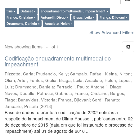
true ×
Dataset ×
enquadramento multimodal; impeachment ×
Franco, Crislaine ×
Antonelli, Diego ×
Braga, Leila ×
França, Djiovani ×
Drummond, Daniela ×
Anacleto, Helen ×
Show Advanced Filters
Now showing items 1-1 of 1
Codificação enquadramento multimodal do
impeachment
Rizzotto, Carla
;
Prudencio, Kelly
;
Sampaio, Rafael
;
Kleina, Nilton
;
Oliari, Artur
;
Fontes, Giulia
;
Braga, Leila
;
Anacleto, Helen
;
Lopes,
Luiz
;
Drummond, Daniela
;
Ferracioli, Paulo
;
Antonelli, Diego
;
Neves, Dédallo
;
Petrucci, Gabriela
;
Franco, Crislaine
;
Borges,
Tiago
;
Benevides, Victoria
;
França, Djiovani
;
Sordi, Renato
;
Januario, Priscila
(
2018
)
Base de dados referente à codificação de 2202 notícias a
respeito do impeachment de Dilma Rousseff, publicadas entre 02
de dezembro de 2015 (data em que foi instaurado o processo de
impeachment) até 31 de agosto de 2016 ...