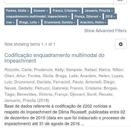
Fontes, Giulia ×
Dataset ×
Franco, Crislaine ×
Januario, Priscila ×
enquadramento multimodal; impeachment ×
França, Djiovani ×
2018 ×
true ×
Braga, Leila ×
Drummond, Daniela ×
Anacleto, Helen ×
Show Advanced Filters
Now showing items 1-1 of 1
Codificação enquadramento multimodal do
impeachment
Rizzotto, Carla
;
Prudencio, Kelly
;
Sampaio, Rafael
;
Kleina, Nilton
;
Oliari, Artur
;
Fontes, Giulia
;
Braga, Leila
;
Anacleto, Helen
;
Lopes,
Luiz
;
Drummond, Daniela
;
Ferracioli, Paulo
;
Antonelli, Diego
;
Neves, Dédallo
;
Petrucci, Gabriela
;
Franco, Crislaine
;
Borges,
Tiago
;
Benevides, Victoria
;
França, Djiovani
;
Sordi, Renato
;
Januario, Priscila
(
2018
)
Base de dados referente à codificação de 2202 notícias a
respeito do impeachment de Dilma Rousseff, publicadas entre 02
de dezembro de 2015 (data em que foi instaurado o processo de
impeachment) até 31 de agosto de 2016 ...