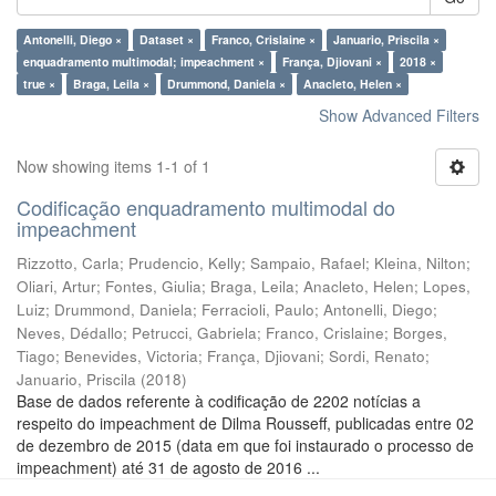
Antonelli, Diego ×
Dataset ×
Franco, Crislaine ×
Januario, Priscila ×
enquadramento multimodal; impeachment ×
França, Djiovani ×
2018 ×
true ×
Braga, Leila ×
Drummond, Daniela ×
Anacleto, Helen ×
Show Advanced Filters
Now showing items 1-1 of 1
Codificação enquadramento multimodal do
impeachment
Rizzotto, Carla
;
Prudencio, Kelly
;
Sampaio, Rafael
;
Kleina, Nilton
;
Oliari, Artur
;
Fontes, Giulia
;
Braga, Leila
;
Anacleto, Helen
;
Lopes,
Luiz
;
Drummond, Daniela
;
Ferracioli, Paulo
;
Antonelli, Diego
;
Neves, Dédallo
;
Petrucci, Gabriela
;
Franco, Crislaine
;
Borges,
Tiago
;
Benevides, Victoria
;
França, Djiovani
;
Sordi, Renato
;
Januario, Priscila
(
2018
)
Base de dados referente à codificação de 2202 notícias a
respeito do impeachment de Dilma Rousseff, publicadas entre 02
de dezembro de 2015 (data em que foi instaurado o processo de
impeachment) até 31 de agosto de 2016 ...