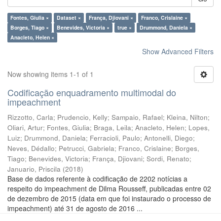
Fontes, Giulia ×
Dataset ×
França, Djiovani ×
Franco, Crislaine ×
Borges, Tiago ×
Benevides, Victoria ×
true ×
Drummond, Daniela ×
Anacleto, Helen ×
Show Advanced Filters
Now showing items 1-1 of 1
Codificação enquadramento multimodal do
impeachment
Rizzotto, Carla
;
Prudencio, Kelly
;
Sampaio, Rafael
;
Kleina, Nilton
;
Oliari, Artur
;
Fontes, Giulia
;
Braga, Leila
;
Anacleto, Helen
;
Lopes,
Luiz
;
Drummond, Daniela
;
Ferracioli, Paulo
;
Antonelli, Diego
;
Neves, Dédallo
;
Petrucci, Gabriela
;
Franco, Crislaine
;
Borges,
Tiago
;
Benevides, Victoria
;
França, Djiovani
;
Sordi, Renato
;
Januario, Priscila
(
2018
)
Base de dados referente à codificação de 2202 notícias a
respeito do impeachment de Dilma Rousseff, publicadas entre 02
de dezembro de 2015 (data em que foi instaurado o processo de
impeachment) até 31 de agosto de 2016 ...