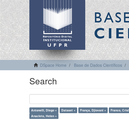
BAS
CIE
DSpace Home
Base de Dados Científicos
Search
Antonelli, Diego ×
Dataset ×
França, Djiovani ×
Franco, Cris
Anacleto, Helen ×