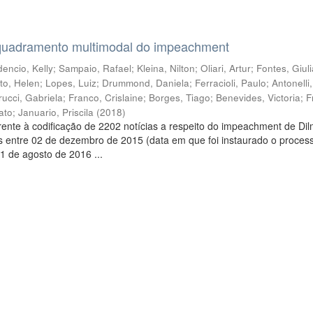
quadramento multimodal do impeachment
encio, Kelly
;
Sampaio, Rafael
;
Kleina, Nilton
;
Oliari, Artur
;
Fontes, Giul
to, Helen
;
Lopes, Luiz
;
Drummond, Daniela
;
Ferracioli, Paulo
;
Antonelli
rucci, Gabriela
;
Franco, Crislaine
;
Borges, Tiago
;
Benevides, Victoria
;
F
ato
;
Januario, Priscila
(
2018
)
ente à codificação de 2202 notícias a respeito do impeachment de Di
s entre 02 de dezembro de 2015 (data em que foi instaurado o proces
1 de agosto de 2016 ...