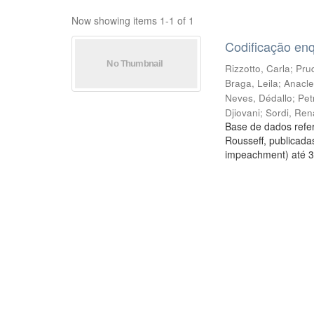
Now showing items 1-1 of 1
Codificação en
Rizzotto, Carla
;
Prud
Braga, Leila
;
Anacle
Neves, Dédallo
;
Pet
Djiovani
;
Sordi, Ren
Base de dados refer
Rousseff, publicada
impeachment) até 3