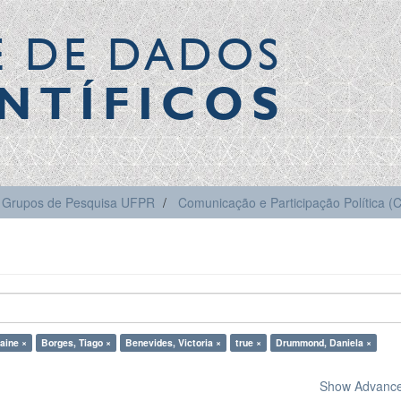
E DE DADOS
NTÍFICOS
Grupos de Pesquisa UFPR
Comunicação e Participação Política 
laine ×
Borges, Tiago ×
Benevides, Victoria ×
true ×
Drummond, Daniela ×
Show Advanced