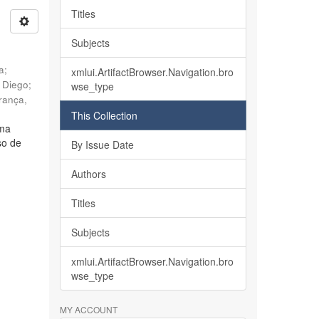
Titles
Subjects
ia
;
xmlui.ArtifactBrowser.Navigation.bro
, Diego
;
wse_type
rança,
This Collection
lma
so de
By Issue Date
Authors
Titles
Subjects
xmlui.ArtifactBrowser.Navigation.bro
wse_type
MY ACCOUNT