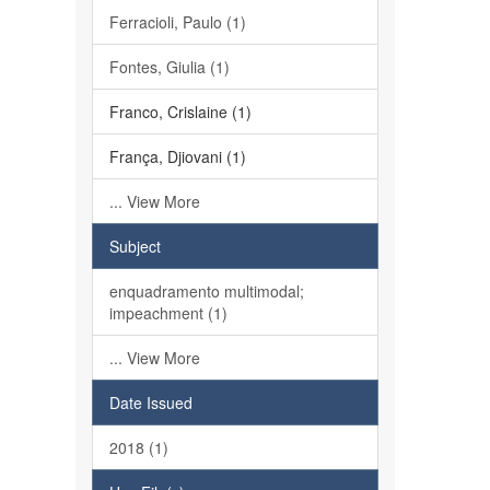
Ferracioli, Paulo (1)
Fontes, Giulia (1)
Franco, Crislaine (1)
França, Djiovani (1)
... View More
Subject
enquadramento multimodal;
impeachment (1)
... View More
Date Issued
2018 (1)