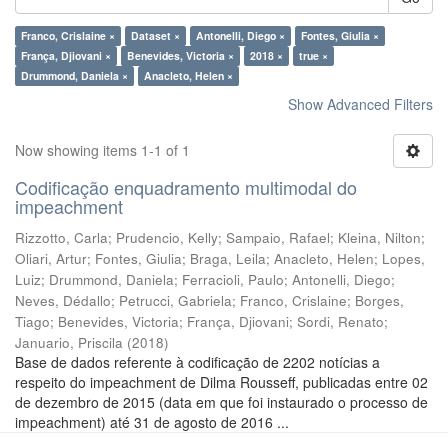
Franco, Crislaine ×
Dataset ×
Antonelli, Diego ×
Fontes, Giulia ×
França, Djiovani ×
Benevides, Victoria ×
2018 ×
true ×
Drummond, Daniela ×
Anacleto, Helen ×
Show Advanced Filters
Now showing items 1-1 of 1
Codificação enquadramento multimodal do
impeachment
Rizzotto, Carla
;
Prudencio, Kelly
;
Sampaio, Rafael
;
Kleina, Nilton
;
Oliari, Artur
;
Fontes, Giulia
;
Braga, Leila
;
Anacleto, Helen
;
Lopes,
Luiz
;
Drummond, Daniela
;
Ferracioli, Paulo
;
Antonelli, Diego
;
Neves, Dédallo
;
Petrucci, Gabriela
;
Franco, Crislaine
;
Borges,
Tiago
;
Benevides, Victoria
;
França, Djiovani
;
Sordi, Renato
;
Januario, Priscila
(
2018
)
Base de dados referente à codificação de 2202 notícias a
respeito do impeachment de Dilma Rousseff, publicadas entre 02
de dezembro de 2015 (data em que foi instaurado o processo de
impeachment) até 31 de agosto de 2016 ...