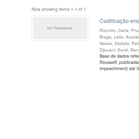
Now showing items 1-1 of 1
Codificação en
Rizzotto, Carla
;
Prud
Braga, Leila
;
Anacle
Neves, Dédallo
;
Pet
Djiovani
;
Sordi, Ren
Base de dados refer
Rousseff, publicada
impeachment) até 3