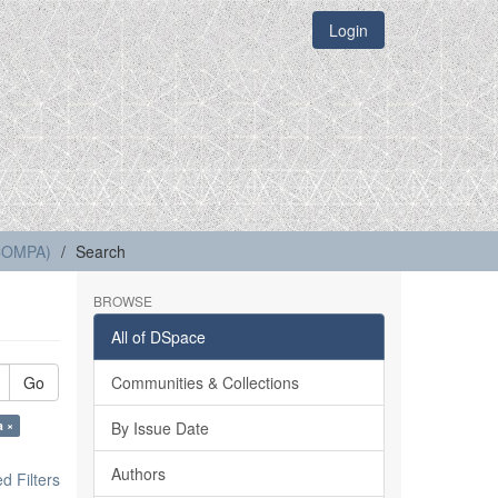
Login
(COMPA)
Search
BROWSE
All of DSpace
Go
Communities & Collections
a ×
By Issue Date
Authors
 Filters