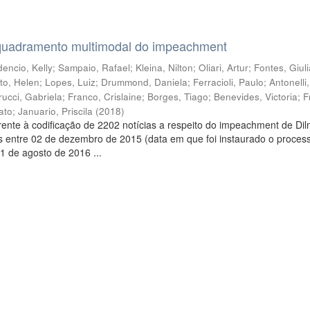
quadramento multimodal do impeachment
encio, Kelly
;
Sampaio, Rafael
;
Kleina, Nilton
;
Oliari, Artur
;
Fontes, Giul
to, Helen
;
Lopes, Luiz
;
Drummond, Daniela
;
Ferracioli, Paulo
;
Antonelli
rucci, Gabriela
;
Franco, Crislaine
;
Borges, Tiago
;
Benevides, Victoria
;
F
ato
;
Januario, Priscila
(
2018
)
ente à codificação de 2202 notícias a respeito do impeachment de Di
s entre 02 de dezembro de 2015 (data em que foi instaurado o proces
1 de agosto de 2016 ...