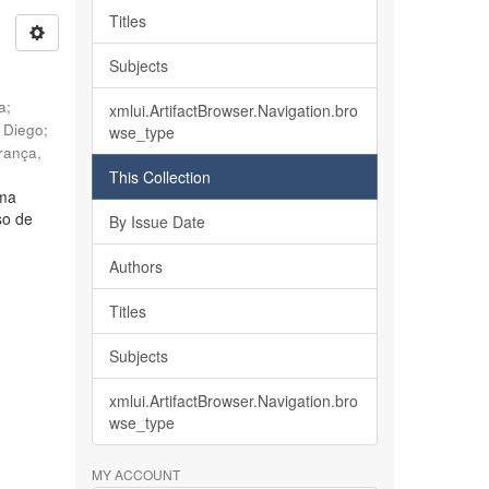
Titles
Subjects
ia
;
xmlui.ArtifactBrowser.Navigation.bro
, Diego
;
wse_type
rança,
This Collection
lma
so de
By Issue Date
Authors
Titles
Subjects
xmlui.ArtifactBrowser.Navigation.bro
wse_type
MY ACCOUNT