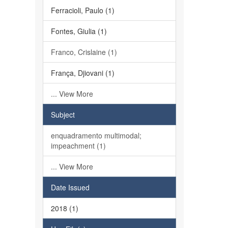
Ferracioli, Paulo (1)
Fontes, Giulia (1)
Franco, Crislaine (1)
França, Djiovani (1)
... View More
Subject
enquadramento multimodal;
impeachment (1)
... View More
Date Issued
2018 (1)