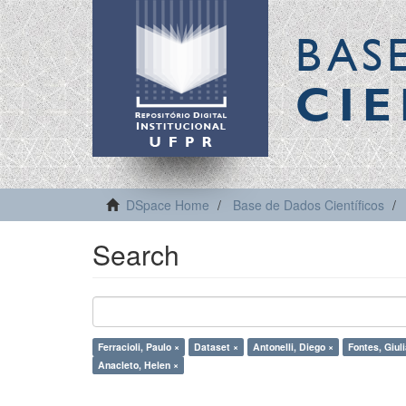
BAS
CIE
DSpace Home
Base de Dados Científicos
Search
Ferracioli, Paulo ×
Dataset ×
Antonelli, Diego ×
Fontes, Giuli
Anacleto, Helen ×