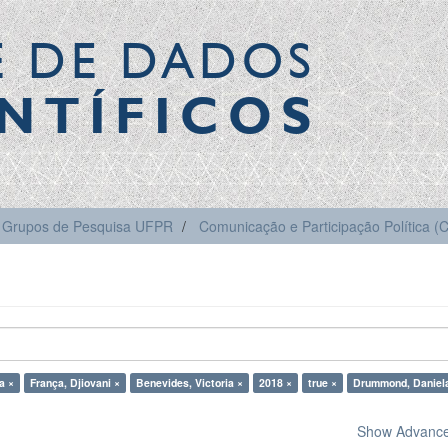
E DE DADOS
NTÍFICOS
Grupos de Pesquisa UFPR
Comunicação e Participação Política 
a ×
França, Djiovani ×
Benevides, Victoria ×
2018 ×
true ×
Drummond, Daniel
Show Advanced