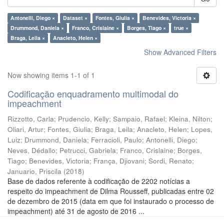
Antonelli, Diego ×
Dataset ×
Fontes, Giulia ×
Benevides, Victoria ×
Drummond, Daniela ×
Franco, Crislaine ×
Borges, Tiago ×
true ×
Braga, Leila ×
Anacleto, Helen ×
Show Advanced Filters
Now showing items 1-1 of 1
Codificação enquadramento multimodal do
impeachment
Rizzotto, Carla
;
Prudencio, Kelly
;
Sampaio, Rafael
;
Kleina, Nilton
;
Oliari, Artur
;
Fontes, Giulia
;
Braga, Leila
;
Anacleto, Helen
;
Lopes,
Luiz
;
Drummond, Daniela
;
Ferracioli, Paulo
;
Antonelli, Diego
;
Neves, Dédallo
;
Petrucci, Gabriela
;
Franco, Crislaine
;
Borges,
Tiago
;
Benevides, Victoria
;
França, Djiovani
;
Sordi, Renato
;
Januario, Priscila
(
2018
)
Base de dados referente à codificação de 2202 notícias a
respeito do impeachment de Dilma Rousseff, publicadas entre 02
de dezembro de 2015 (data em que foi instaurado o processo de
impeachment) até 31 de agosto de 2016 ...