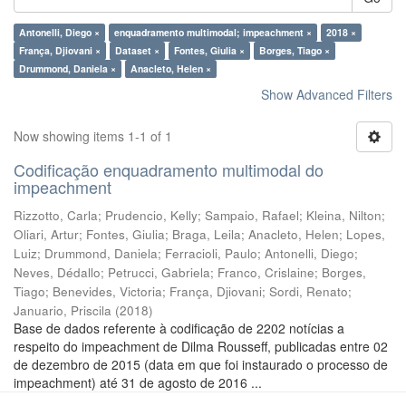
Antonelli, Diego ×
enquadramento multimodal; impeachment ×
2018 ×
França, Djiovani ×
Dataset ×
Fontes, Giulia ×
Borges, Tiago ×
Drummond, Daniela ×
Anacleto, Helen ×
Show Advanced Filters
Now showing items 1-1 of 1
Codificação enquadramento multimodal do
impeachment
Rizzotto, Carla
;
Prudencio, Kelly
;
Sampaio, Rafael
;
Kleina, Nilton
;
Oliari, Artur
;
Fontes, Giulia
;
Braga, Leila
;
Anacleto, Helen
;
Lopes,
Luiz
;
Drummond, Daniela
;
Ferracioli, Paulo
;
Antonelli, Diego
;
Neves, Dédallo
;
Petrucci, Gabriela
;
Franco, Crislaine
;
Borges,
Tiago
;
Benevides, Victoria
;
França, Djiovani
;
Sordi, Renato
;
Januario, Priscila
(
2018
)
Base de dados referente à codificação de 2202 notícias a
respeito do impeachment de Dilma Rousseff, publicadas entre 02
de dezembro de 2015 (data em que foi instaurado o processo de
impeachment) até 31 de agosto de 2016 ...