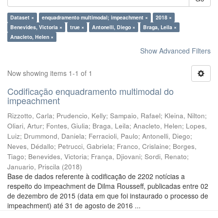
Dataset ×
enquadramento multimodal; impeachment ×
2018 ×
Benevides, Victoria ×
true ×
Antonelli, Diego ×
Braga, Leila ×
Anacleto, Helen ×
Show Advanced Filters
Now showing items 1-1 of 1
Codificação enquadramento multimodal do
impeachment
Rizzotto, Carla
;
Prudencio, Kelly
;
Sampaio, Rafael
;
Kleina, Nilton
;
Oliari, Artur
;
Fontes, Giulia
;
Braga, Leila
;
Anacleto, Helen
;
Lopes,
Luiz
;
Drummond, Daniela
;
Ferracioli, Paulo
;
Antonelli, Diego
;
Neves, Dédallo
;
Petrucci, Gabriela
;
Franco, Crislaine
;
Borges,
Tiago
;
Benevides, Victoria
;
França, Djiovani
;
Sordi, Renato
;
Januario, Priscila
(
2018
)
Base de dados referente à codificação de 2202 notícias a
respeito do impeachment de Dilma Rousseff, publicadas entre 02
de dezembro de 2015 (data em que foi instaurado o processo de
impeachment) até 31 de agosto de 2016 ...