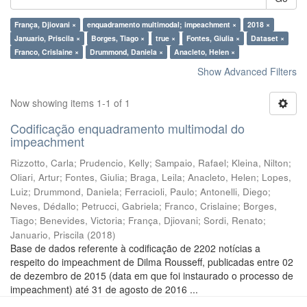
França, Djiovani ×
enquadramento multimodal; impeachment ×
2018 ×
Januario, Priscila ×
Borges, Tiago ×
true ×
Fontes, Giulia ×
Dataset ×
Franco, Crislaine ×
Drummond, Daniela ×
Anacleto, Helen ×
Show Advanced Filters
Now showing items 1-1 of 1
Codificação enquadramento multimodal do
impeachment
Rizzotto, Carla
;
Prudencio, Kelly
;
Sampaio, Rafael
;
Kleina, Nilton
;
Oliari, Artur
;
Fontes, Giulia
;
Braga, Leila
;
Anacleto, Helen
;
Lopes,
Luiz
;
Drummond, Daniela
;
Ferracioli, Paulo
;
Antonelli, Diego
;
Neves, Dédallo
;
Petrucci, Gabriela
;
Franco, Crislaine
;
Borges,
Tiago
;
Benevides, Victoria
;
França, Djiovani
;
Sordi, Renato
;
Januario, Priscila
(
2018
)
Base de dados referente à codificação de 2202 notícias a
respeito do impeachment de Dilma Rousseff, publicadas entre 02
de dezembro de 2015 (data em que foi instaurado o processo de
impeachment) até 31 de agosto de 2016 ...