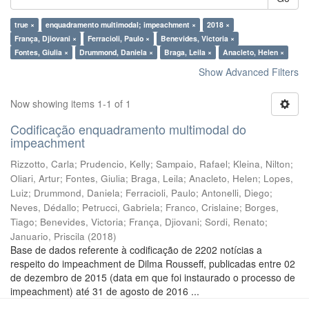
true ×
enquadramento multimodal; impeachment ×
2018 ×
França, Djiovani ×
Ferracioli, Paulo ×
Benevides, Victoria ×
Fontes, Giulia ×
Drummond, Daniela ×
Braga, Leila ×
Anacleto, Helen ×
Show Advanced Filters
Now showing items 1-1 of 1
Codificação enquadramento multimodal do
impeachment
Rizzotto, Carla
;
Prudencio, Kelly
;
Sampaio, Rafael
;
Kleina, Nilton
;
Oliari, Artur
;
Fontes, Giulia
;
Braga, Leila
;
Anacleto, Helen
;
Lopes,
Luiz
;
Drummond, Daniela
;
Ferracioli, Paulo
;
Antonelli, Diego
;
Neves, Dédallo
;
Petrucci, Gabriela
;
Franco, Crislaine
;
Borges,
Tiago
;
Benevides, Victoria
;
França, Djiovani
;
Sordi, Renato
;
Januario, Priscila
(
2018
)
Base de dados referente à codificação de 2202 notícias a
respeito do impeachment de Dilma Rousseff, publicadas entre 02
de dezembro de 2015 (data em que foi instaurado o processo de
impeachment) até 31 de agosto de 2016 ...