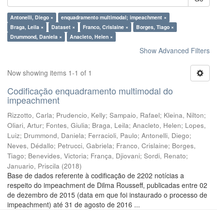
Antonelli, Diego ×
enquadramento multimodal; impeachment ×
Braga, Leila ×
Dataset ×
Franco, Crislaine ×
Borges, Tiago ×
Drummond, Daniela ×
Anacleto, Helen ×
Show Advanced Filters
Now showing items 1-1 of 1
Codificação enquadramento multimodal do
impeachment
Rizzotto, Carla
;
Prudencio, Kelly
;
Sampaio, Rafael
;
Kleina, Nilton
;
Oliari, Artur
;
Fontes, Giulia
;
Braga, Leila
;
Anacleto, Helen
;
Lopes,
Luiz
;
Drummond, Daniela
;
Ferracioli, Paulo
;
Antonelli, Diego
;
Neves, Dédallo
;
Petrucci, Gabriela
;
Franco, Crislaine
;
Borges,
Tiago
;
Benevides, Victoria
;
França, Djiovani
;
Sordi, Renato
;
Januario, Priscila
(
2018
)
Base de dados referente à codificação de 2202 notícias a
respeito do impeachment de Dilma Rousseff, publicadas entre 02
de dezembro de 2015 (data em que foi instaurado o processo de
impeachment) até 31 de agosto de 2016 ...