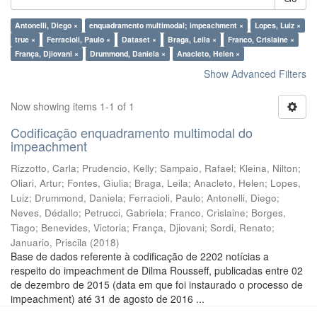
Antonelli, Diego ×
enquadramento multimodal; impeachment ×
Lopes, Luiz ×
true ×
Ferracioli, Paulo ×
Dataset ×
Braga, Leila ×
Franco, Crislaine ×
França, Djiovani ×
Drummond, Daniela ×
Anacleto, Helen ×
Show Advanced Filters
Now showing items 1-1 of 1
Codificação enquadramento multimodal do
impeachment
Rizzotto, Carla
;
Prudencio, Kelly
;
Sampaio, Rafael
;
Kleina, Nilton
;
Oliari, Artur
;
Fontes, Giulia
;
Braga, Leila
;
Anacleto, Helen
;
Lopes,
Luiz
;
Drummond, Daniela
;
Ferracioli, Paulo
;
Antonelli, Diego
;
Neves, Dédallo
;
Petrucci, Gabriela
;
Franco, Crislaine
;
Borges,
Tiago
;
Benevides, Victoria
;
França, Djiovani
;
Sordi, Renato
;
Januario, Priscila
(
2018
)
Base de dados referente à codificação de 2202 notícias a
respeito do impeachment de Dilma Rousseff, publicadas entre 02
de dezembro de 2015 (data em que foi instaurado o processo de
impeachment) até 31 de agosto de 2016 ...