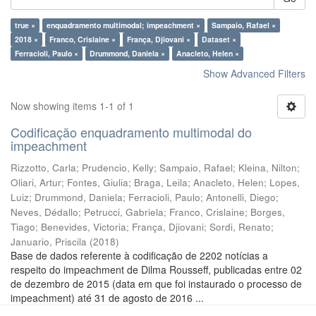
true ×
enquadramento multimodal; impeachment ×
Sampaio, Rafael ×
2018 ×
Franco, Crislaine ×
França, Djiovani ×
Dataset ×
Ferracioli, Paulo ×
Drummond, Daniela ×
Anacleto, Helen ×
Show Advanced Filters
Now showing items 1-1 of 1
Codificação enquadramento multimodal do
impeachment
Rizzotto, Carla
;
Prudencio, Kelly
;
Sampaio, Rafael
;
Kleina, Nilton
;
Oliari, Artur
;
Fontes, Giulia
;
Braga, Leila
;
Anacleto, Helen
;
Lopes,
Luiz
;
Drummond, Daniela
;
Ferracioli, Paulo
;
Antonelli, Diego
;
Neves, Dédallo
;
Petrucci, Gabriela
;
Franco, Crislaine
;
Borges,
Tiago
;
Benevides, Victoria
;
França, Djiovani
;
Sordi, Renato
;
Januario, Priscila
(
2018
)
Base de dados referente à codificação de 2202 notícias a
respeito do impeachment de Dilma Rousseff, publicadas entre 02
de dezembro de 2015 (data em que foi instaurado o processo de
impeachment) até 31 de agosto de 2016 ...