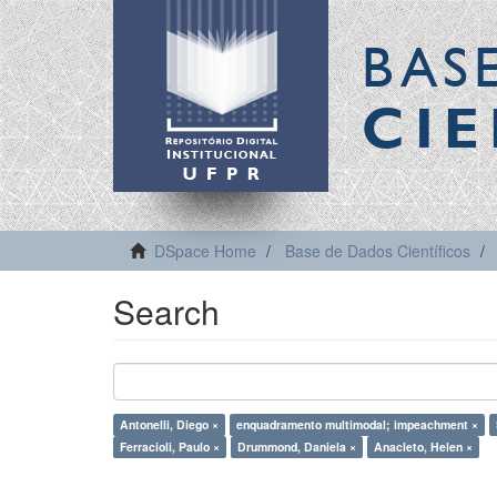
BAS
CIE
DSpace Home
Base de Dados Científicos
Search
Antonelli, Diego ×
enquadramento multimodal; impeachment ×
Ferracioli, Paulo ×
Drummond, Daniela ×
Anacleto, Helen ×