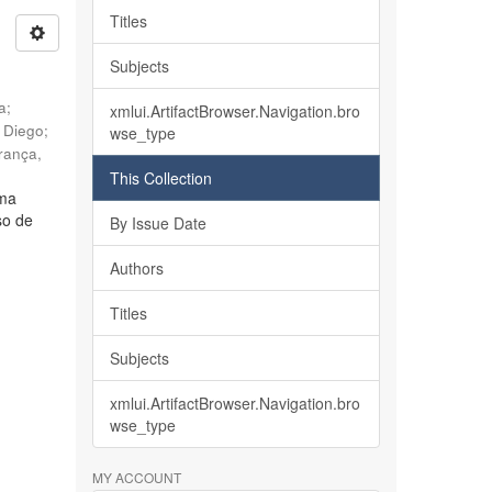
Titles
Subjects
ia
;
xmlui.ArtifactBrowser.Navigation.bro
, Diego
;
wse_type
rança,
This Collection
lma
so de
By Issue Date
Authors
Titles
Subjects
xmlui.ArtifactBrowser.Navigation.bro
wse_type
MY ACCOUNT