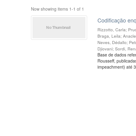
Now showing items 1-1 of 1
Codificação en
Rizzotto, Carla
;
Prud
Braga, Leila
;
Anacle
Neves, Dédallo
;
Pet
Djiovani
;
Sordi, Ren
Base de dados refer
Rousseff, publicada
impeachment) até 3