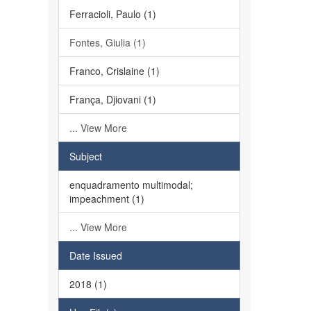
Ferracioli, Paulo (1)
Fontes, Giulia (1)
Franco, Crislaine (1)
França, Djiovani (1)
... View More
Subject
enquadramento multimodal;
impeachment (1)
... View More
Date Issued
2018 (1)