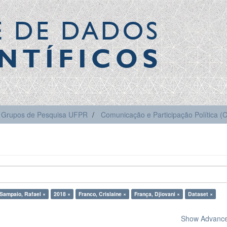
E DE DADOS
NTÍFICOS
Grupos de Pesquisa UFPR
Comunicação e Participação Política 
Sampaio, Rafael ×
2018 ×
Franco, Crislaine ×
França, Djiovani ×
Dataset ×
Show Advanced