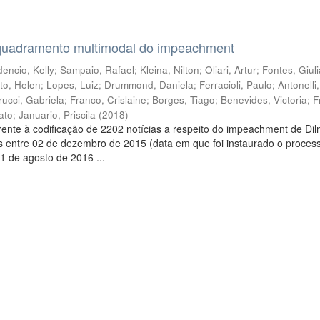
quadramento multimodal do impeachment
encio, Kelly
;
Sampaio, Rafael
;
Kleina, Nilton
;
Oliari, Artur
;
Fontes, Giul
to, Helen
;
Lopes, Luiz
;
Drummond, Daniela
;
Ferracioli, Paulo
;
Antonelli
rucci, Gabriela
;
Franco, Crislaine
;
Borges, Tiago
;
Benevides, Victoria
;
F
ato
;
Januario, Priscila
(
2018
)
ente à codificação de 2202 notícias a respeito do impeachment de Di
s entre 02 de dezembro de 2015 (data em que foi instaurado o proces
1 de agosto de 2016 ...