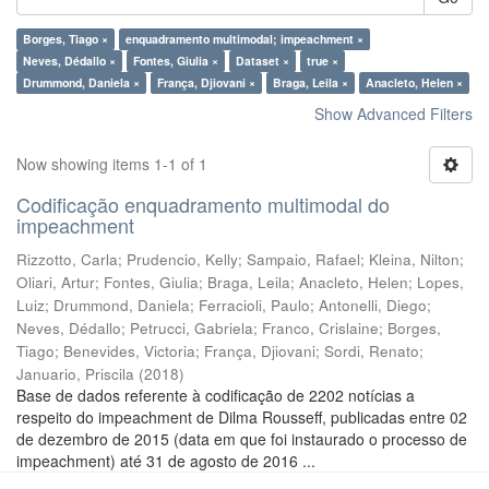
Borges, Tiago ×
enquadramento multimodal; impeachment ×
Neves, Dédallo ×
Fontes, Giulia ×
Dataset ×
true ×
Drummond, Daniela ×
França, Djiovani ×
Braga, Leila ×
Anacleto, Helen ×
Show Advanced Filters
Now showing items 1-1 of 1
Codificação enquadramento multimodal do
impeachment
Rizzotto, Carla
;
Prudencio, Kelly
;
Sampaio, Rafael
;
Kleina, Nilton
;
Oliari, Artur
;
Fontes, Giulia
;
Braga, Leila
;
Anacleto, Helen
;
Lopes,
Luiz
;
Drummond, Daniela
;
Ferracioli, Paulo
;
Antonelli, Diego
;
Neves, Dédallo
;
Petrucci, Gabriela
;
Franco, Crislaine
;
Borges,
Tiago
;
Benevides, Victoria
;
França, Djiovani
;
Sordi, Renato
;
Januario, Priscila
(
2018
)
Base de dados referente à codificação de 2202 notícias a
respeito do impeachment de Dilma Rousseff, publicadas entre 02
de dezembro de 2015 (data em que foi instaurado o processo de
impeachment) até 31 de agosto de 2016 ...