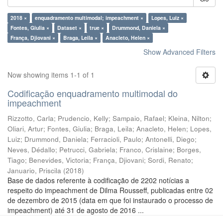
2018 ×
enquadramento multimodal; impeachment ×
Lopes, Luiz ×
Fontes, Giulia ×
Dataset ×
true ×
Drummond, Daniela ×
França, Djiovani ×
Braga, Leila ×
Anacleto, Helen ×
Show Advanced Filters
Now showing items 1-1 of 1
Codificação enquadramento multimodal do
impeachment
Rizzotto, Carla
;
Prudencio, Kelly
;
Sampaio, Rafael
;
Kleina, Nilton
;
Oliari, Artur
;
Fontes, Giulia
;
Braga, Leila
;
Anacleto, Helen
;
Lopes,
Luiz
;
Drummond, Daniela
;
Ferracioli, Paulo
;
Antonelli, Diego
;
Neves, Dédallo
;
Petrucci, Gabriela
;
Franco, Crislaine
;
Borges,
Tiago
;
Benevides, Victoria
;
França, Djiovani
;
Sordi, Renato
;
Januario, Priscila
(
2018
)
Base de dados referente à codificação de 2202 notícias a
respeito do impeachment de Dilma Rousseff, publicadas entre 02
de dezembro de 2015 (data em que foi instaurado o processo de
impeachment) até 31 de agosto de 2016 ...